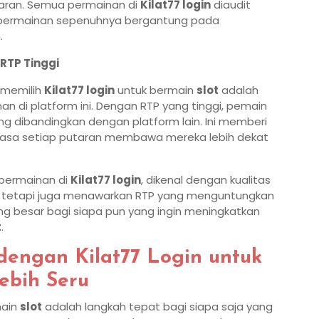
paran. Semua permainan di
Kilat77 login
diaudit
l permainan sepenuhnya bergantung pada
.
RTP Tinggi
 memilih
Kilat77 login
untuk bermain
slot
adalah
n di platform ini. Dengan RTP yang tinggi, pemain
ng dibandingkan dengan platform lain. Ini memberi
erasa setiap putaran membawa mereka lebih dekat
 permainan di
Kilat77 login
, dikenal dengan kualitas
 tetapi juga menawarkan RTP yang menguntungkan
ang besar bagi siapa pun yang ingin meningkatkan
t
.
dengan Kilat77 Login untuk
ebih Seru
main
slot
adalah langkah tepat bagi siapa saja yang