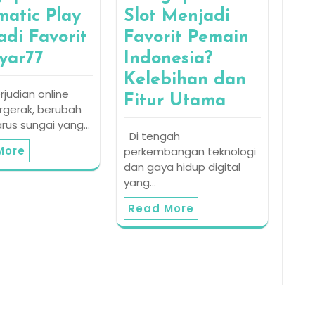
matic Play
Slot Menjadi
di Favorit
Favorit Pemain
yar77
Indonesia?
Kelebihan dan
rjudian online
Fitur Utama
rgerak, berubah
arus sungai yang…
Di tengah
More
perkembangan teknologi
dan gaya hidup digital
yang…
Read More