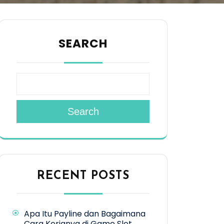
SEARCH
Search
RECENT POSTS
Apa Itu Payline dan Bagaimana
Cara Kerjanya di Game Slot