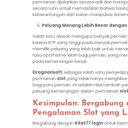
permainan dijalankan secara adil dan trans
secara rutin untuk memastikan bahwa hasi
keberuntungan dan bukan manipulasi sistem
Peluang Menang Lebih Besar dengan 
Salah satu alasan mengapa banyak pemain
karena RTP yang tinggi pada banyak permaina
memiliki peluang yang lebih baik untuk mena
rasa optimisme lebih bagi pemain, yang m
pada kemenangan besar.
Dragoonsoft
, sebagai salah satu penyedia
permainan
slot
yang tidak hanya menghibur
bagi para pemain. Ini adalah nilai tambah y
peluang kemenangan dalam permainan
slo
Kesimpulan: Bergabung 
Pengalaman Slot yang L
Bergabung dengan
Kilat77 login
untuk ber