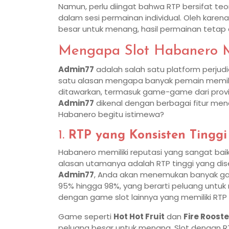
Namun, perlu diingat bahwa RTP bersifat teo
dalam sesi permainan individual. Oleh karen
besar untuk menang, hasil permainan tetap 
Mengapa Slot Habanero M
Admin77
adalah salah satu platform perjudi
satu alasan mengapa banyak pemain memil
ditawarkan, termasuk game-game dari provi
Admin77
dikenal dengan berbagai fitur men
Habanero begitu istimewa?
1.
RTP yang Konsisten Tinggi
Habanero memiliki reputasi yang sangat bai
alasan utamanya adalah RTP tinggi yang dis
Admin77
, Anda akan menemukan banyak ga
95% hingga 98%, yang berarti peluang untuk
dengan game slot lainnya yang memiliki RTP 
Game seperti
Hot Hot Fruit
dan
Fire Rooste
peluang besar untuk menang. Slot dengan R