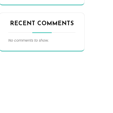
RECENT COMMENTS
No comments to show.