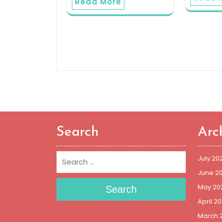
Read More
Search
Arc
July 20
June 2
May 20
Search
April 2
March 