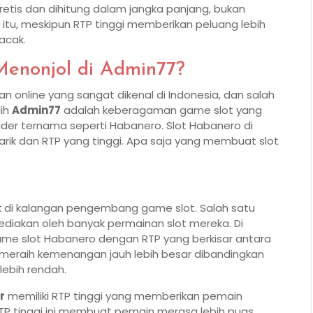
retis dan dihitung dalam jangka panjang, bukan
a itu, meskipun RTP tinggi memberikan peluang lebih
acak.
enonjol di Admin77?
an online yang sangat dikenal di Indonesia, dan salah
ih
Admin77
adalah keberagaman game slot yang
der ternama seperti Habanero. Slot Habanero di
arik dan RTP yang tinggi. Apa saja yang membuat slot
k di kalangan pengembang game slot. Salah satu
ediakan oleh banyak permainan slot mereka. Di
me slot Habanero dengan RTP yang berkisar antara
 meraih kemenangan jauh lebih besar dibandingkan
lebih rendah.
r
memiliki RTP tinggi yang memberikan pemain
TP tinggi ini membuat pemain merasa lebih puas