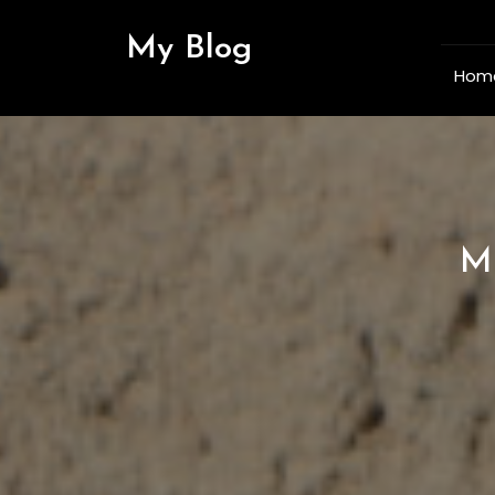
Skip
to
My Blog
content
Hom
M