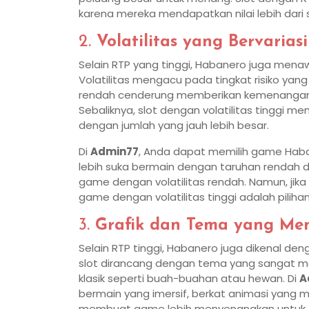
karena mereka mendapatkan nilai lebih dari
2.
Volatilitas yang Bervariasi
Selain RTP yang tinggi, Habanero juga menaw
Volatilitas mengacu pada tingkat risiko yang
rendah cenderung memberikan kemenangan le
Sebaliknya, slot dengan volatilitas tinggi 
dengan jumlah yang jauh lebih besar.
Di
Admin77
, Anda dapat memilih game Haba
lebih suka bermain dengan taruhan rendah d
game dengan volatilitas rendah. Namun, jik
game dengan volatilitas tinggi adalah piliha
3.
Grafik dan Tema yang Me
Selain RTP tinggi, Habanero juga dikenal de
slot dirancang dengan tema yang sangat me
klasik seperti buah-buahan atau hewan. Di
A
bermain yang imersif, berkat animasi yang m
membuat game lebih menyenangkan untuk di