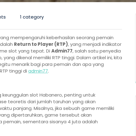
ts
1 category
or yang mempengaruhi keberhasilan seorang pemain
adalah
Return to Player (RTP)
, yang menjadi indikator
me slot yang tepat. Di
Admin77
, salah satu penyedia
ng dikenal memiliki RTP tinggi. Dalam artikel ini, kita
itu menarik bagi para pemain dan apa yang
TP tinggi di
admin77
.
 keunggulan slot Habanero, penting untuk
e teoretis dari jumlah taruhan yang akan
ktu panjang. Misalnya, jika sebuah game memiliki
h yang dipertaruhkan, game tersebut akan
a pemain, sementara sisanya 4 juta adalah