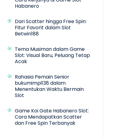
Habanero
Dari Scatter hingga Free Spin:
Fitur Favorit dalam Slot
Betwin188
Tema Musiman dalam Game
Slot: Visual Baru, Peluang Tetap
Acak
Rahasia Pemain Senior
bukumimpi138 dalam
Menentukan Waktu Bermain
Slot
Game Koi Gate Habanero Slot:
Cara Mendapatkan Scatter
dan Free Spin Terbanyak