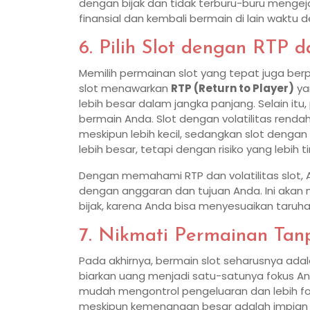
dengan bijak dan tidak terburu-buru mengej
finansial dan kembali bermain di lain waktu d
6. Pilih Slot dengan RTP d
Memilih permainan slot yang tepat juga ber
slot menawarkan
RTP (Return to Player)
ya
lebih besar dalam jangka panjang. Selain itu,
bermain Anda. Slot dengan volatilitas ren
meskipun lebih kecil, sedangkan slot dengan
lebih besar, tetapi dengan risiko yang lebih ti
Dengan memahami RTP dan volatilitas slot, 
dengan anggaran dan tujuan Anda. Ini akan
bijak, karena Anda bisa menyesuaikan taruha
7. Nikmati Permainan Tan
Pada akhirnya, bermain slot seharusnya ada
biarkan uang menjadi satu-satunya fokus A
mudah mengontrol pengeluaran dan lebih f
meskipun kemenangan besar adalah impian 