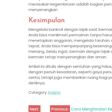
merasakan kegembiraan adalah bagian pen
menyenangkan.
Kesimpulan
Mengelola bankroll dengan bijak saat berma
Anda bisa menikmati permainan tanpa harus
menetapkan anggaran, mengelola taruhan,
tepat, Anda bisa memperpanjang kesenanga
menang. Selalu ingat, bermain dengan bija
bermain tetap menyenangkan dan aman.
Artikel ini ditulis dengan sentuhan yang ha
dengan penuh kesadaran, seperti gaya penul
cerita, tetapi juga memberikan ruang bagi
detiknya.
Category:
Kasino
Next:
Previous:
Cara Menghindari K
Post