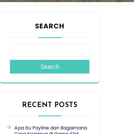
SEARCH
Search
RECENT POSTS
Apa Itu Payline dan Bagaimana
Cara Kerjanya di Game Slot