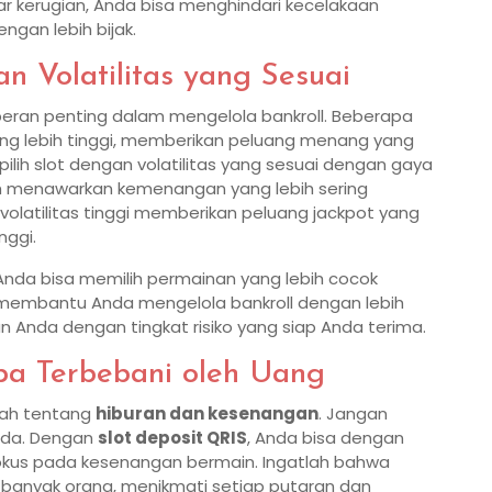
ar kerugian, Anda bisa menghindari kecelakaan
engan lebih bijak.
an Volatilitas yang Sesuai
peran penting dalam mengelola bankroll. Beberapa
ng lebih tinggi, memberikan peluang menang yang
 pilih slot dengan volatilitas yang sesuai dengan gaya
dah menawarkan kemenangan yang lebih sering
 volatilitas tinggi memberikan peluang jackpot yang
nggi.
Anda bisa memilih permainan yang lebih cocok
 membantu Anda mengelola bankroll dengan lebih
n Anda dengan tingkat risiko yang siap Anda terima.
pa Terbebani oleh Uang
lah tentang
hiburan dan kesenangan
. Jangan
nda. Dengan
slot deposit QRIS
, Anda bisa dengan
okus pada kesenangan bermain. Ingatlah bahwa
banyak orang, menikmati setiap putaran dan