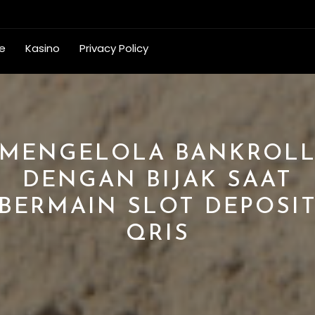
e
Kasino
Privacy Policy
MENGELOLA BANKROL
DENGAN BIJAK SAAT
BERMAIN SLOT DEPOSI
QRIS