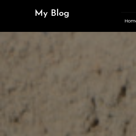
Skip
to
My Blog
content
Hom