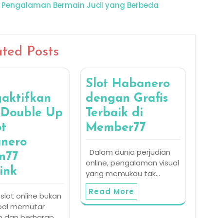
 Pengalaman Bermain Judi yang Berbeda
ated Posts
Slot Habanero
aktifkan
dengan Grafis
r Double Up
Terbaik di
ot
Member77
nero
Dalam dunia perjudian
n77
online, pengalaman visual
ink
yang memukau tak…
Read More
slot online bukan
oal memutar
n dan berharap…