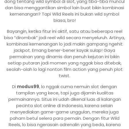
dong tentang wild symbol di slot, yang tiba-tiba muncul
dan bisa menggantikan simbol lain buat bikin kombinasi
kemenangan? Tapi Wild Reels ini bukan wild symbol
biasa, bro!
Bayangin, ketika fitur ini aktif, satu atau beberapa reel
bisa “dirombak” jadi reel wild secara menyeluruh. Artinya,
kombinasi kemenangan lo jadi makin gampang ngehit
jackpot. Emang bener-bener kayak sulap! Gaya
permainan yang dinamis dan penuh kejutan ini bikin
setiap putaran jadi momen yang nggak bisa ditebak,
seolah-olah lo lagi nonton film action yang penuh plot
twist.
Di
modus99
, lo nggak cuma nemuin slot dengan
tampilan yang kece, tapi juga dijamin kualitas
permainannya. Situs ini udah dikenal luas di kalangan
pecinta slot online di Indonesia, karena selain
menyediakan game-game unggulan, mereka juga
paham betul selera para pemain. Dengan fitur Wild
Reels, lo bisa ngerasain adrenalin yang beda, karena