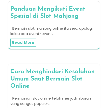
Panduan Mengikuti Event
Spesial di Slot Mahjong
Bermain slot mahjong online itu seru, apalagi
kalau ada event-event…
Read More
Cara Menghindari Kesalahan
Umum Saat Bermain Slot
Online
Permainan slot online telah menjadi hiburan
yang sangat populer…