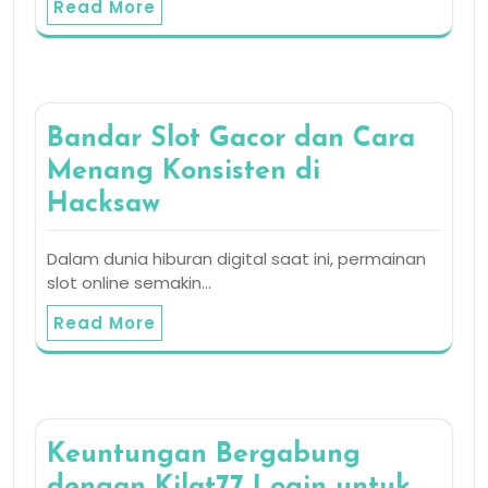
Read More
Bandar Slot Gacor dan Cara
Menang Konsisten di
Hacksaw
Dalam dunia hiburan digital saat ini, permainan
slot online semakin…
Read More
Keuntungan Bergabung
dengan Kilat77 Login untuk