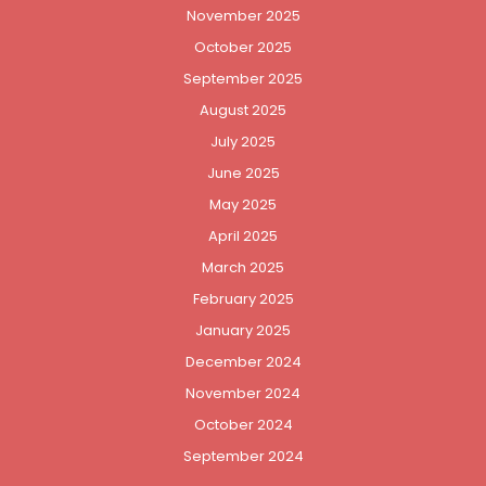
November 2025
October 2025
September 2025
August 2025
July 2025
June 2025
May 2025
April 2025
March 2025
February 2025
January 2025
December 2024
November 2024
October 2024
September 2024