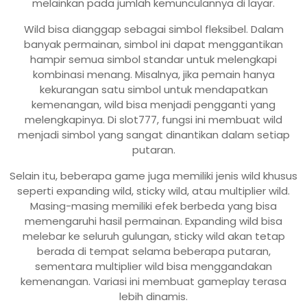
melainkan pada jumlah kemunculannya di layar.
Wild bisa dianggap sebagai simbol fleksibel. Dalam
banyak permainan, simbol ini dapat menggantikan
hampir semua simbol standar untuk melengkapi
kombinasi menang. Misalnya, jika pemain hanya
kekurangan satu simbol untuk mendapatkan
kemenangan, wild bisa menjadi pengganti yang
melengkapinya. Di slot777, fungsi ini membuat wild
menjadi simbol yang sangat dinantikan dalam setiap
putaran.
Selain itu, beberapa game juga memiliki jenis wild khusus
seperti expanding wild, sticky wild, atau multiplier wild.
Masing-masing memiliki efek berbeda yang bisa
memengaruhi hasil permainan. Expanding wild bisa
melebar ke seluruh gulungan, sticky wild akan tetap
berada di tempat selama beberapa putaran,
sementara multiplier wild bisa menggandakan
kemenangan. Variasi ini membuat gameplay terasa
lebih dinamis.