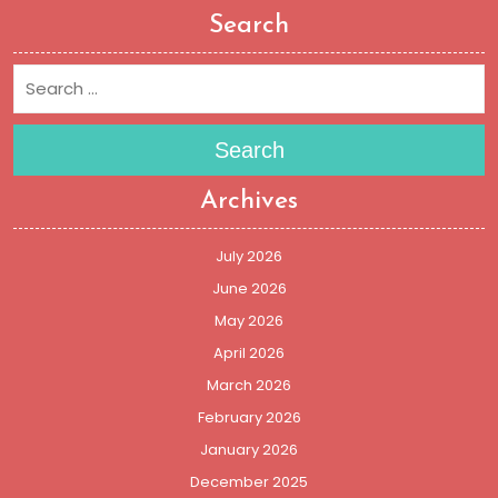
Search
Search
Archives
July 2026
June 2026
May 2026
April 2026
March 2026
February 2026
January 2026
December 2025