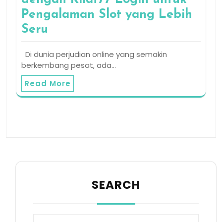
Pengalaman Slot yang Lebih
Seru
Di dunia perjudian online yang semakin
berkembang pesat, ada…
Read More
SEARCH