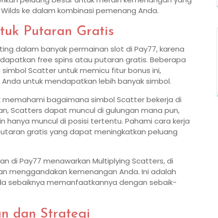
n Wilds ke dalam kombinasi pemenang Anda.
tuk Putaran Gratis
ting dalam banyak permainan slot di Pay77, karena
dapatkan free spins atau putaran gratis. Beberapa
imbol Scatter untuk memicu fitur bonus ini,
 Anda untuk mendapatkan lebih banyak simbol.
k memahami bagaimana simbol Scatter bekerja di
an, Scatters dapat muncul di gulungan mana pun,
 hanya muncul di posisi tertentu. Pahami cara kerja
putaran gratis yang dapat meningkatkan peluang
an di Pay77 menawarkan Multiplying Scatters, di
kan menggandakan kemenangan Anda. Ini adalah
da sebaiknya memanfaatkannya dengan sebaik-
n dan Strategi