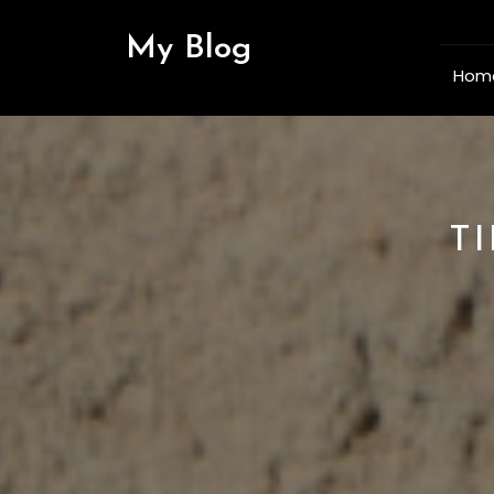
Skip
to
My Blog
content
Hom
T