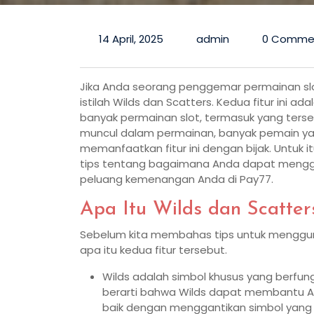
14 April, 2025
admin
0 Comme
Jika Anda seorang penggemar permainan slot
istilah Wilds dan Scatters. Kedua fitur ini
banyak permainan slot, termasuk yang terse
muncul dalam permainan, banyak pemain 
memanfaatkan fitur ini dengan bijak. Untuk 
tips tentang bagaimana Anda dapat menggu
peluang kemenangan Anda di Pay77.
Apa Itu Wilds dan Scatter
Sebelum kita membahas tips untuk menggun
apa itu kedua fitur tersebut.
Wilds adalah simbol khusus yang berfung
berarti bahwa Wilds dapat membantu 
baik dengan menggantikan simbol yang