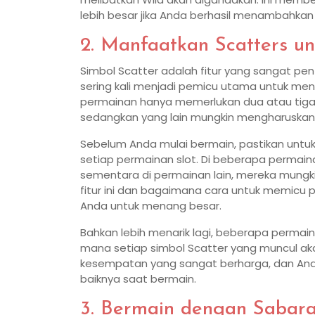
lebih besar jika Anda berhasil menambahka
2. Manfaatkan Scatters un
Simbol Scatter adalah fitur yang sangat pen
sering kali menjadi pemicu utama untuk men
permainan hanya memerlukan dua atau tiga s
sedangkan yang lain mungkin mengharuskan
Sebelum Anda mulai bermain, pastikan untu
setiap permainan slot. Di beberapa permain
sementara di permainan lain, mereka mungkin
fitur ini dan bagaimana cara untuk memicu 
Anda untuk menang besar.
Bahkan lebih menarik lagi, beberapa permain
mana setiap simbol Scatter yang muncul a
kesempatan yang sangat berharga, dan An
baiknya saat bermain.
3. Bermain dengan Sabara