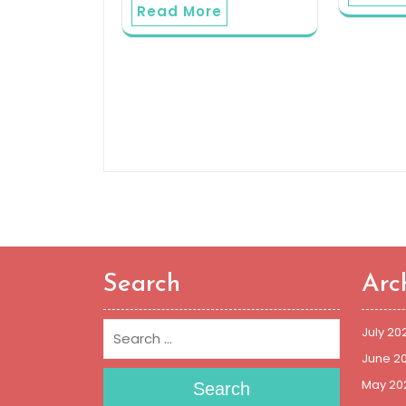
Read More
Search
Arc
July 20
June 2
May 20
Search