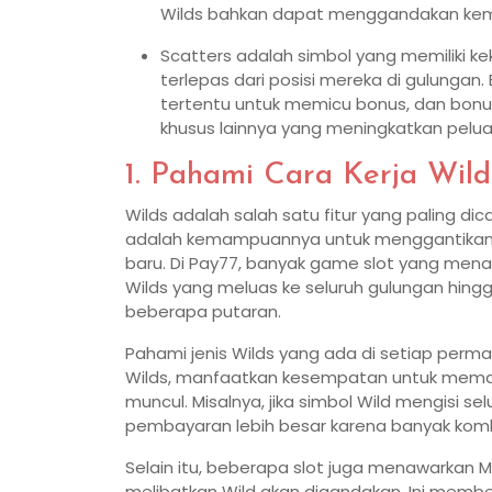
Wilds bahkan dapat menggandakan ke
Scatters adalah simbol yang memiliki ke
terlepas dari posisi mereka di gulungan
tertentu untuk memicu bonus, dan bonus 
khusus lainnya yang meningkatkan pel
1. Pahami Cara Kerja Wild
Wilds adalah salah satu fitur yang paling di
adalah kemampuannya untuk menggantikan 
baru. Di Pay77, banyak game slot yang menaw
Wilds yang meluas ke seluruh gulungan hing
beberapa putaran.
Pahami jenis Wilds yang ada di setiap permai
Wilds, manfaatkan kesempatan untuk memak
muncul. Misalnya, jika simbol Wild mengisi
pembayaran lebih besar karena banyak kom
Selain itu, beberapa slot juga menawarkan M
melibatkan Wild akan digandakan. Ini memb