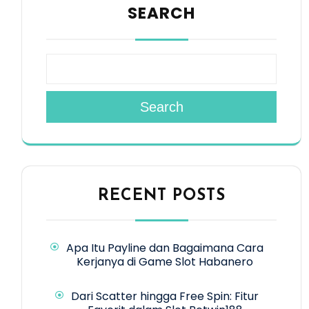
SEARCH
Search
RECENT POSTS
Apa Itu Payline dan Bagaimana Cara
Kerjanya di Game Slot Habanero
Dari Scatter hingga Free Spin: Fitur