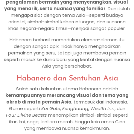
pengalaman bermain yang menyenangkan, visual
yang menarik, serta nuansa yang familiar
. Dan itulah
mengapa slot dengan tema Asia—seperti budaya
oriental, simbol-simbol keberuntungan, dan suasana
khas negara-negara timur—menjadi sangat populer.
Habanero berhasil memadukan elemen-elemen itu
dengan sangat apik. Tidak hanya menghadirkan
permainan yang seru, tetapi juga membawa pemain
seperti masuk ke dunia baru yang kental dengan nuansa
Asia yang bersahabat.
Habanero dan Sentuhan Asia
Salah satu kekuatan utama Habanero adalah
kemampuannya merancang visual dan tema yang
akrab di mata pemain Asia
, termasuk dari Indonesia.
Game seperti
Koi Gate
,
Fenghuang
,
Wealth Inn
, dan
Four Divine Beasts
menampilkan simbol-simbol seperti
ikan koi, naga, lentera merah, hingga koin emas Cina
yang membawa nuansa kemakmuran.