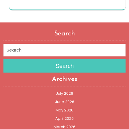
Search
Search
Archives
July 2026
June 2026
May 2026
April 2026
March 2026