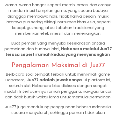
Warna-warna hangat seperti merah, emas, dan oranye
mendominasi tampilan game, yang secara budaya
dianggap membawa hoki. Tidak hanya desain, musik
latarnya pun sering diiringi instrumen khas Asia, seperti
kecapi, guzheng, atau tabuhan tradisional yang
memberikan efek imersif dan menenangkan.
Buat pemain yang menyukai keselarasan antara
permainan dan budaya lokal,
Habanero melalui Jus77
terasa seperti rumah kedua yang menyenangkan
.
Pengalaman Maksimal di Jus77
Berbicara soal tempat terbaik untuk menikmati game
Habanero,
Jus77 adalah jawabannya
. Di platform ini,
seluruh slot Habanero bisa diakses dengan sangat
mudah. Interface-nya ramah pengguna, navigasi lancar,
dan tidak butuh waktu lama untuk memulai permainan.
Jus77 juga mendukung penggunaan bahasa Indonesia
secara menyeluruh, sehingga pemain tidak akan