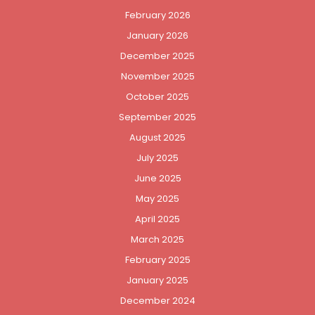
February 2026
January 2026
December 2025
November 2025
October 2025
September 2025
August 2025
July 2025
June 2025
May 2025
April 2025
March 2025
February 2025
January 2025
December 2024