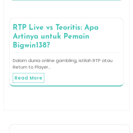
RTP Live vs Teoritis: Apa
Artinya untuk Pemain
Bigwin138?
Dalam dunia online gambling, istilah RTP atau
Return to Player…
Read More