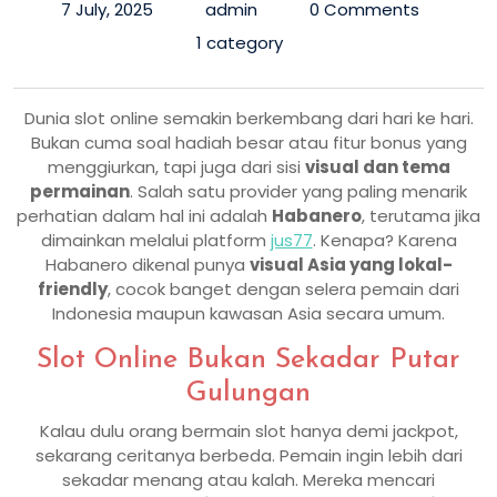
7 July, 2025
admin
0 Comments
1 category
Dunia slot online semakin berkembang dari hari ke hari.
Bukan cuma soal hadiah besar atau fitur bonus yang
menggiurkan, tapi juga dari sisi
visual dan tema
permainan
. Salah satu provider yang paling menarik
perhatian dalam hal ini adalah
Habanero
, terutama jika
dimainkan melalui platform
jus77
. Kenapa? Karena
Habanero dikenal punya
visual Asia yang lokal-
friendly
, cocok banget dengan selera pemain dari
Indonesia maupun kawasan Asia secara umum.
Slot Online Bukan Sekadar Putar
Gulungan
Kalau dulu orang bermain slot hanya demi jackpot,
sekarang ceritanya berbeda. Pemain ingin lebih dari
sekadar menang atau kalah. Mereka mencari